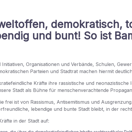
weltoffen, demokratisch, t
ebendig und bunt! So ist Ba
d Initiativen, Organisationen und Verbände, Schulen, Gewer
mokratischen Parteien und Stadtrat machen hiermit deutlich
atiefeindliche Kräfte ihre rassistische und neonazistische
nsere Stadt als Bühne für menschenverachtende Propagan
 die frei ist von Rassismus, Antisemitismus und Ausgrenzun
rfreundliche, lebendige und bunte Stadt bleibt, in der rech
äfte in der Stadt auf:
gen, die über die demokratiefeindlichen Inhalte rechtsradikaler Polit